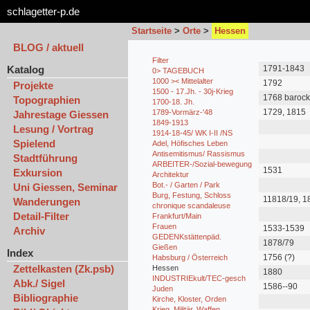
schlagetter-p.de
Startseite
>
Orte
>
Hessen
BLOG / aktuell
Filter
Katalog
1791-1843
0> TAGEBUCH
1000 >< Mittelalter
1792
Projekte
1500 - 17.Jh. - 30j-Krieg
1768 barock
Topographien
1700-18. Jh.
1729, 1815
1789-Vormärz-'48
Jahrestage Giessen
1849-1913
Lesung / Vortrag
1914-18-45/ WK I-II /NS
Spielend
Adel, Höfisches Leben
Antisemitismus/ Rassismus
Stadtführung
ARBEITER-/Sozial-bewegung
1531
Exkursion
Architektur
Bot.- / Garten / Park
Uni Giessen, Seminar
Burg, Festung, Schloss
11818/19, 1
Wanderungen
chronique scandaleuse
Detail-Filter
Frankfurt/Main
Frauen
1533-1539
Archiv
GEDENKstättenpäd.
1878/79
Gießen
Index
1756 (?)
Habsburg / Österreich
Zettelkasten (Zk.psb)
Hessen
1880
INDUSTRIEkult/TEC-gesch
Abk./ Sigel
1586--90
Juden
Bibliographie
Kirche, Kloster, Orden
Krieg, Militär, Waffen