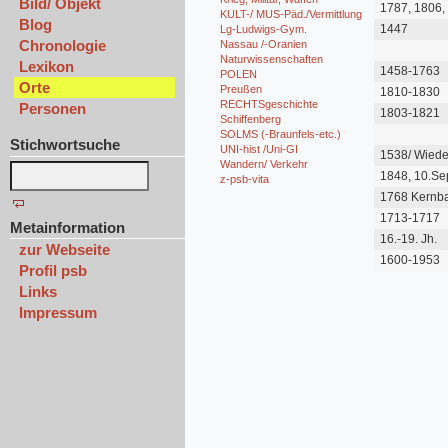
Bild/ Objekt
1787, 1806,
KULT-/ MUS-Päd./Vermittlung
Blog
1447
Lg-Ludwigs-Gym.
Chronologie
Nassau /-Oranien
Naturwissenschaften
Lexikon
1458-1763
POLEN
Orte
Preußen
1810-1830
RECHTSgeschichte
Personen
1803-1821
Schiffenberg
SOLMS (-Braunfels-etc.)
Stichwortsuche
UNI-hist /Uni-GI
1538/ Wiede
Wandern/ Verkehr
1955/58
1848, 10.Sep
z-psb-vita
1768 Kernba
neogot./ 19
1713-1717
Metainformation
16.-19. Jh.
zur Webseite
1600-1953
Profil psb
Links
Impressum