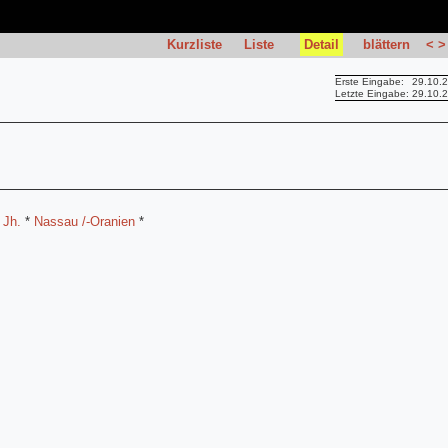
Kurzliste
Liste
Detail
blättern
<
>
Erste Eingabe:
29.10.
Letzte Eingabe:
29.10.
 Jh.
*
Nassau /-Oranien
*