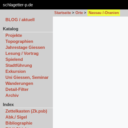
schlagetter-p.de
Startseite
>
Orte
>
Nassau /-Oranien
BLOG / aktuell
Katalog
Projekte
Topographien
Jahrestage Giessen
Lesung / Vortrag
Spielend
Stadtführung
Exkursion
Uni Giessen, Seminar
Wanderungen
Detail-Filter
Archiv
Index
Zettelkasten (Zk.psb)
Abk./ Sigel
Bibliographie