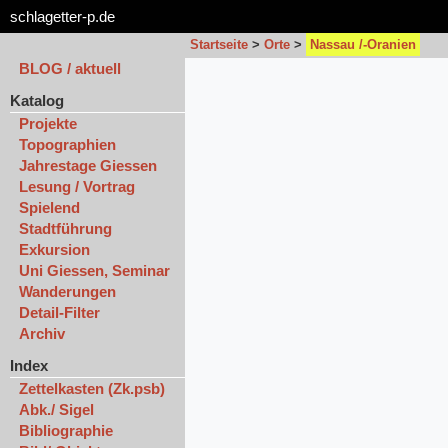
schlagetter-p.de
Startseite
>
Orte
>
Nassau /-Oranien
BLOG / aktuell
Katalog
Projekte
Topographien
Jahrestage Giessen
Lesung / Vortrag
Spielend
Stadtführung
Exkursion
Uni Giessen, Seminar
Wanderungen
Detail-Filter
Archiv
Index
Zettelkasten (Zk.psb)
Abk./ Sigel
Bibliographie