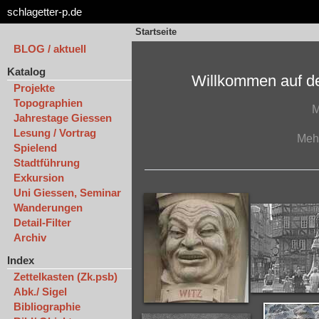
schlagetter-p.de
Startseite
BLOG / aktuell
Katalog
Willkommen auf de
Projekte
Topographien
M
Jahrestage Giessen
Lesung / Vortrag
Meh
Spielend
Stadtführung
Exkursion
Uni Giessen, Seminar
Wanderungen
Detail-Filter
Archiv
Index
Zettelkasten (Zk.psb)
Abk./ Sigel
Bibliographie