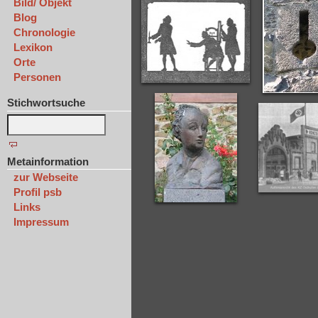
Bild/ Objekt
Blog
Chronologie
Lexikon
Orte
Personen
Stichwortsuche
Metainformation
zur Webseite
Profil psb
Links
Impressum