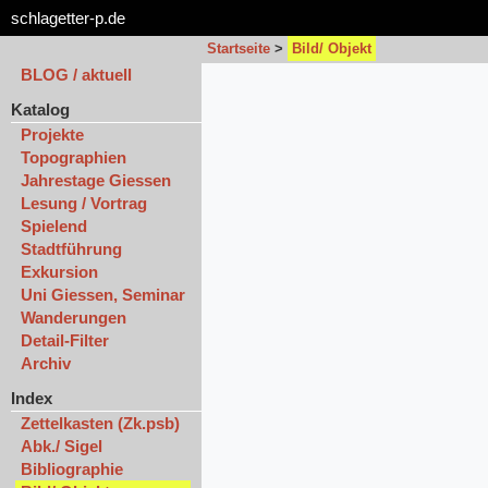
schlagetter-p.de
Startseite
>
Bild/ Objekt
BLOG / aktuell
Katalog
Projekte
Topographien
Jahrestage Giessen
Lesung / Vortrag
Spielend
Stadtführung
Exkursion
Uni Giessen, Seminar
Wanderungen
Detail-Filter
Archiv
Index
Zettelkasten (Zk.psb)
Abk./ Sigel
Bibliographie