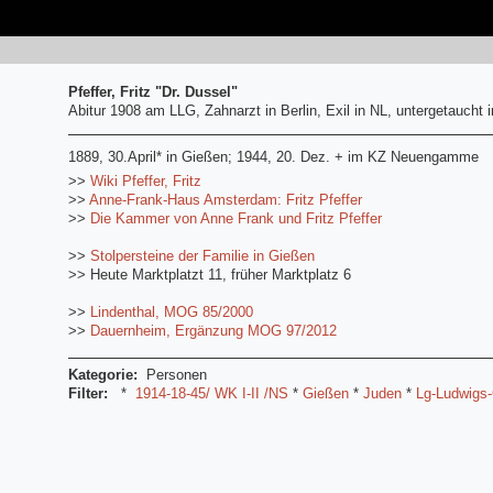
Pfeffer, Fritz "Dr. Dussel"
Abitur 1908 am LLG, Zahnarzt in Berlin, Exil in NL, untergetaucht 
1889, 30.April* in Gießen; 1944, 20. Dez. + im KZ Neuengamme
>>
Wiki Pfeffer, Fritz
>>
Anne-Frank-Haus Amsterdam: Fritz Pfeffer
>>
Die Kammer von Anne Frank und Fritz Pfeffer
>>
Stolpersteine der Familie in Gießen
>> Heute Marktplatzt 11, früher Marktplatz 6
>>
Lindenthal, MOG 85/2000
>>
Dauernheim, Ergänzung MOG 97/2012
Kategorie:
Personen
Filter:
*
1914-18-45/ WK I-II /NS
*
Gießen
*
Juden
*
Lg-Ludwigs