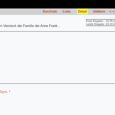
Kurzliste
Liste
Detail
blättern
<
>
Erste Eingabe:
23.05.
Letzte Eingabe:
18.10.
im Versteck der Familie der Anne Frank...
-Gym.
*