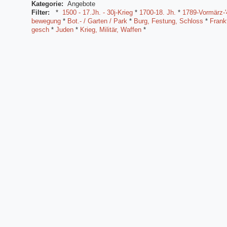
Kategorie:
Angebote
Filter:
*
1500 - 17.Jh. - 30j-Krieg
*
1700-18. Jh.
*
1789-Vormärz-'
bewegung
*
Bot.- / Garten / Park
*
Burg, Festung, Schloss
*
Frank
gesch
*
Juden
*
Krieg, Militär, Waffen
*