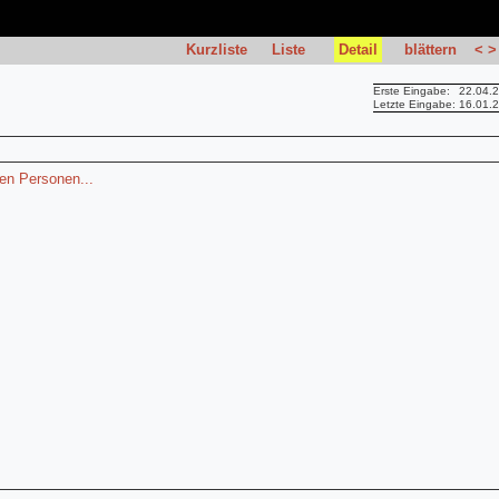
Kurzliste
Liste
Detail
blättern
<
>
Erste Eingabe:
22.04.
Letzte Eingabe:
16.01.
en Personen...