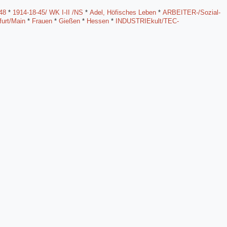
48
*
1914-18-45/ WK I-II /NS
*
Adel, Höfisches Leben
*
ARBEITER-/Sozial-
furt/Main
*
Frauen
*
Gießen
*
Hessen
*
INDUSTRIEkult/TEC-