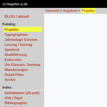
schlagetter-p.de
Startseite
>
Angebote
>
Projekte
BLOG / aktuell
Katalog
Projekte
Topographien
Jahrestage Giessen
Lesung / Vortrag
Spielend
Stadtführung
Exkursion
Uni Giessen, Seminar
Wanderungen
Detail-Filter
Archiv
Index
Zettelkasten (Zk.psb)
Abk./ Sigel
Bibliographie