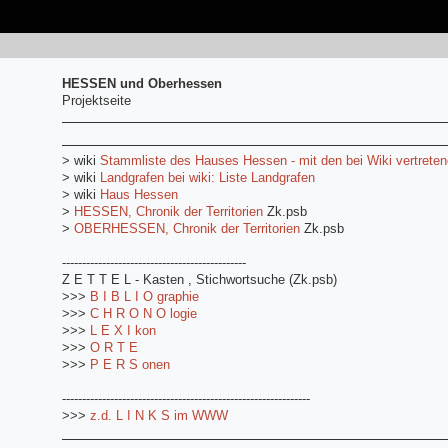
HESSEN und Oberhessen
Projektseite
> wiki
Stammliste des Hauses Hessen - mit den bei Wiki vertreten
> wiki
Landgrafen bei wiki: Liste Landgrafen
> wiki
Haus Hessen
>
HESSEN, Chronik der Territorien
Zk.psb
>
OBERHESSEN, Chronik der Territorien
Zk.psb
----------------------------------------------
Z E T T E L - Kasten , Stichwortsuche (Zk.psb)
>>>
B I B L I O graphie
>>>
C H R O N O logie
>>>
L E X I kon
>>>
O R T E
>>>
P E R S onen
--------------------------------------------------------------
>>>
z.d. L I N K S im WWW