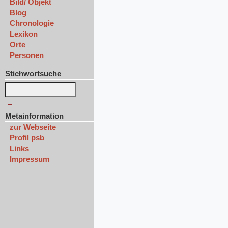
Bild/ Objekt
Blog
Chronologie
Lexikon
Orte
Personen
Stichwortsuche
Metainformation
zur Webseite
Profil psb
Links
Impressum