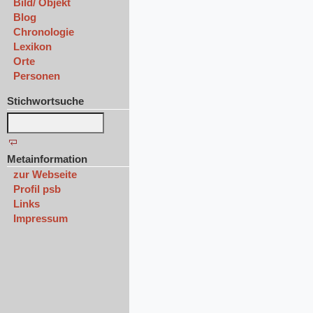
Bild/ Objekt
Blog
Chronologie
Lexikon
Orte
Personen
Stichwortsuche
Metainformation
zur Webseite
Profil psb
Links
Impressum