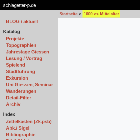
schlagetter-p.de
Startseite
>
1000 >< Mittelalter
BLOG / aktuell
Katalog
Projekte
Topographien
Jahrestage Giessen
Lesung / Vortrag
Spielend
Stadtführung
Exkursion
Uni Giessen, Seminar
Wanderungen
Detail-Filter
Archiv
Index
Zettelkasten (Zk.psb)
Abk./ Sigel
Bibliographie