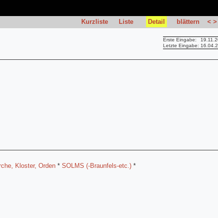
Kurzliste
Liste
Detail
blättern
<
>
Erste Eingabe:
19.11.
Letzte Eingabe:
16.04.
rche, Kloster, Orden
*
SOLMS (-Braunfels-etc.)
*