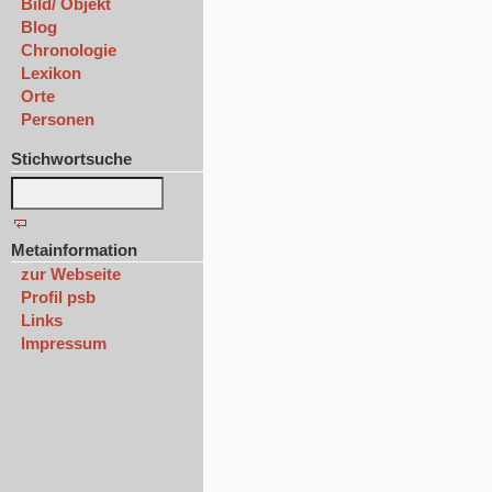
Bild/ Objekt
Blog
Chronologie
Lexikon
Orte
Personen
Stichwortsuche
Metainformation
zur Webseite
Profil psb
Links
Impressum