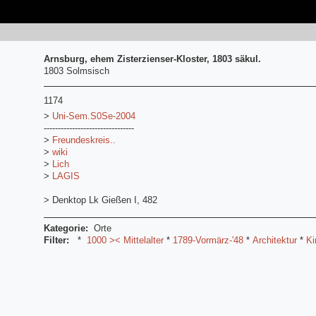
Arnsburg, ehem Zisterzienser-Kloster, 1803 säkul.
1803 Solmsisch
1174
>
Uni-Sem.S0Se-2004
--------------------------------
>
Freundeskreis..
>
wiki
>
Lich
>
LAGIS
> Denktop Lk Gießen I, 482
Kategorie:
Orte
Filter:
*
1000 >< Mittelalter
*
1789-Vormärz-'48
*
Architektur
*
Ki