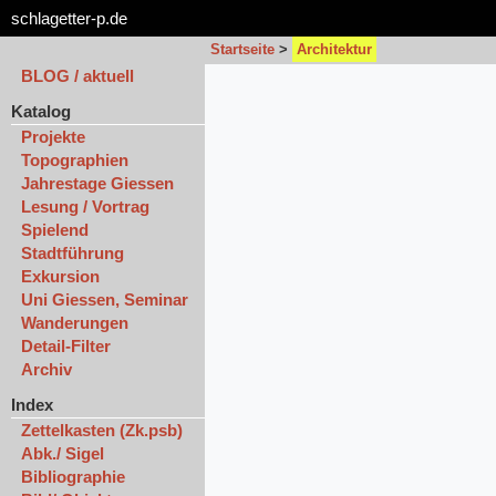
schlagetter-p.de
Startseite
>
Architektur
BLOG / aktuell
Katalog
Projekte
Topographien
Jahrestage Giessen
Lesung / Vortrag
Spielend
Stadtführung
Exkursion
Uni Giessen, Seminar
Wanderungen
Detail-Filter
Archiv
Index
Zettelkasten (Zk.psb)
Abk./ Sigel
Bibliographie