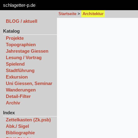
schlagetter-p.de
Startseite
>
Architektur
BLOG / aktuell
Katalog
Projekte
Topographien
Jahrestage Giessen
Lesung / Vortrag
Spielend
Stadtführung
Exkursion
Uni Giessen, Seminar
Wanderungen
Detail-Filter
Archiv
Index
Zettelkasten (Zk.psb)
Abk./ Sigel
Bibliographie