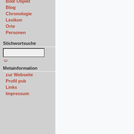
Bild/ Objekt
Blog
Chronologie
Lexikon
Orte
Personen
Stichwortsuche
Metainformation
zur Webseite
Profil psb
Links
Impressum