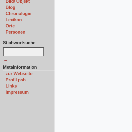
Bild/ Objekt
Blog
Chronologie
Lexikon
Orte
Personen
Stichwortsuche
Metainformation
zur Webseite
Profil psb
Links
Impressum