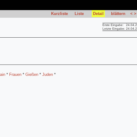
Kurzliste
Liste
Detail
blättern
<
>
Erste Eingabe:
24.04.
Letzte Eingabe:
24.04.
ain
*
Frauen
*
Gießen
*
Juden
*