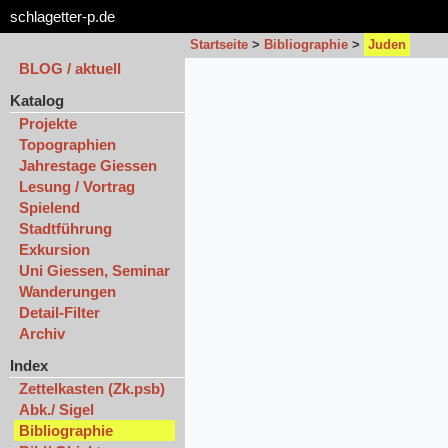
schlagetter-p.de
Startseite
>
Bibliographie
>
Juden
BLOG / aktuell
Katalog
Projekte
Topographien
Jahrestage Giessen
Lesung / Vortrag
Spielend
Stadtführung
Exkursion
Uni Giessen, Seminar
Wanderungen
Detail-Filter
Archiv
Index
Zettelkasten (Zk.psb)
Abk./ Sigel
Bibliographie