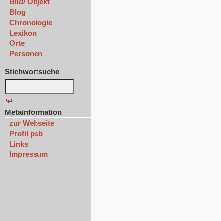
Bild/ Objekt
Blog
Chronologie
Lexikon
Orte
Personen
Stichwortsuche
Metainformation
zur Webseite
Profil psb
Links
Impressum