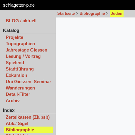
schlagetter-p.de
Startseite
>
Bibliographie
>
Juden
BLOG / aktuell
Katalog
Projekte
Topographien
Jahrestage Giessen
Lesung / Vortrag
Spielend
Stadtführung
Exkursion
Uni Giessen, Seminar
Wanderungen
Detail-Filter
Archiv
Index
Zettelkasten (Zk.psb)
Abk./ Sigel
Bibliographie