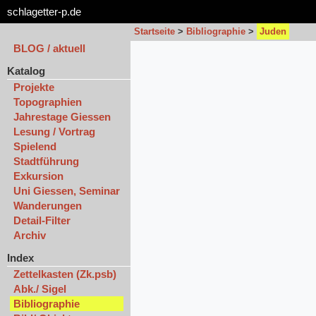
schlagetter-p.de
Startseite
>
Bibliographie
>
Juden
BLOG / aktuell
Katalog
Projekte
Topographien
Jahrestage Giessen
Lesung / Vortrag
Spielend
Stadtführung
Exkursion
Uni Giessen, Seminar
Wanderungen
Detail-Filter
Archiv
Index
Zettelkasten (Zk.psb)
Abk./ Sigel
Bibliographie