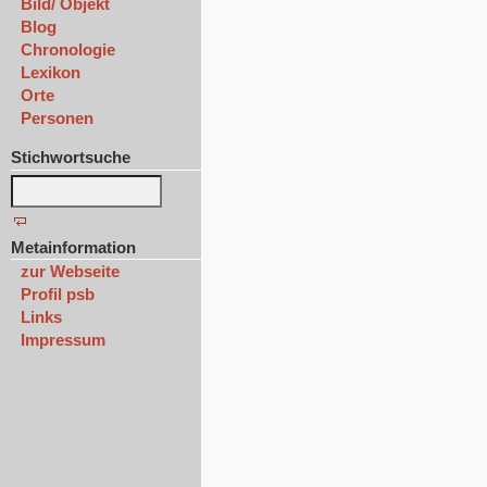
Bild/ Objekt
Blog
Chronologie
Lexikon
Orte
Personen
Stichwortsuche
Metainformation
zur Webseite
Profil psb
Links
Impressum