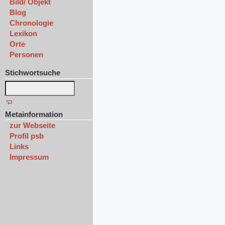
Bild/ Objekt
Blog
Chronologie
Lexikon
Orte
Personen
Stichwortsuche
Metainformation
zur Webseite
Profil psb
Links
Impressum