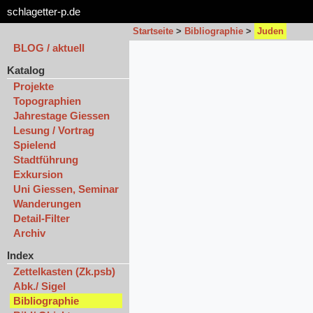
schlagetter-p.de
Startseite
>
Bibliographie
>
Juden
BLOG / aktuell
Katalog
Projekte
Topographien
Jahrestage Giessen
Lesung / Vortrag
Spielend
Stadtführung
Exkursion
Uni Giessen, Seminar
Wanderungen
Detail-Filter
Archiv
Index
Zettelkasten (Zk.psb)
Abk./ Sigel
Bibliographie