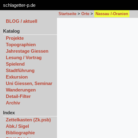
schlagetter-p.de
Startseite
>
Orte
>
Nassau /-Oranien
BLOG / aktuell
Katalog
Projekte
Topographien
Jahrestage Giessen
Lesung / Vortrag
Spielend
Stadtführung
Exkursion
Uni Giessen, Seminar
Wanderungen
Detail-Filter
Archiv
Index
Zettelkasten (Zk.psb)
Abk./ Sigel
Bibliographie