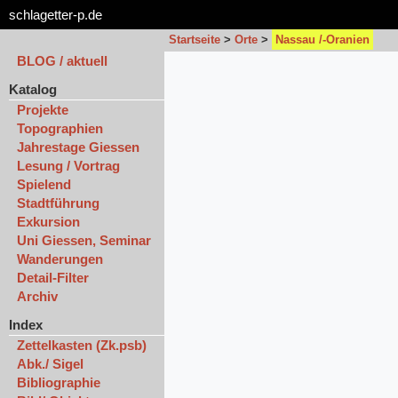
schlagetter-p.de
Startseite
>
Orte
>
Nassau /-Oranien
BLOG / aktuell
Katalog
Projekte
Topographien
Jahrestage Giessen
Lesung / Vortrag
Spielend
Stadtführung
Exkursion
Uni Giessen, Seminar
Wanderungen
Detail-Filter
Archiv
Index
Zettelkasten (Zk.psb)
Abk./ Sigel
Bibliographie