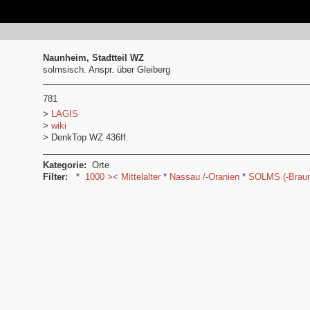
Naunheim, Stadtteil WZ
solmsisch. Anspr. über Gleiberg
781
>
LAGIS
>
wiki
> DenkTop WZ 436ff.
Kategorie:
Orte
Filter:
*
1000 >< Mittelalter
*
Nassau /-Oranien
*
SOLMS (-Braunf