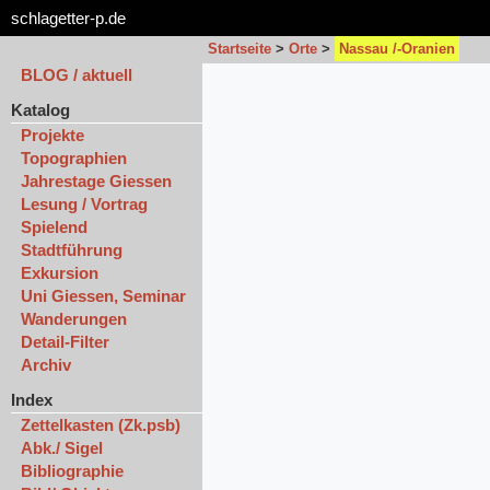
schlagetter-p.de
Startseite
>
Orte
>
Nassau /-Oranien
BLOG / aktuell
Katalog
Projekte
Topographien
Jahrestage Giessen
Lesung / Vortrag
Spielend
Stadtführung
Exkursion
Uni Giessen, Seminar
Wanderungen
Detail-Filter
Archiv
Index
Zettelkasten (Zk.psb)
Abk./ Sigel
Bibliographie