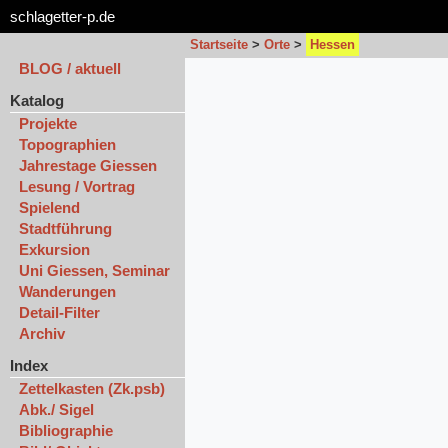
schlagetter-p.de
Startseite
>
Orte
>
Hessen
BLOG / aktuell
Katalog
Projekte
Topographien
Jahrestage Giessen
Lesung / Vortrag
Spielend
Stadtführung
Exkursion
Uni Giessen, Seminar
Wanderungen
Detail-Filter
Archiv
Index
Zettelkasten (Zk.psb)
Abk./ Sigel
Bibliographie