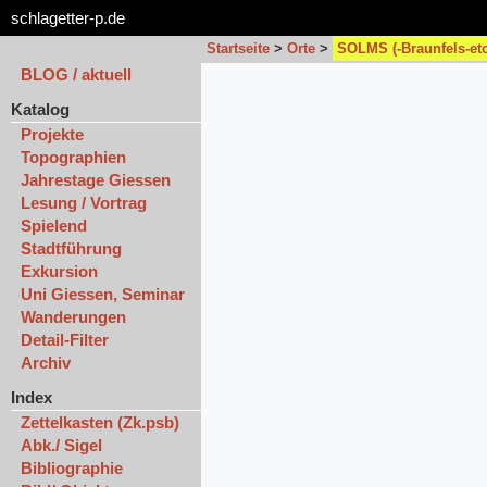
schlagetter-p.de
Startseite
>
Orte
>
SOLMS (-Braunfels-etc
BLOG / aktuell
Katalog
Projekte
Topographien
Jahrestage Giessen
Lesung / Vortrag
Spielend
Stadtführung
Exkursion
Uni Giessen, Seminar
Wanderungen
Detail-Filter
Archiv
Index
Zettelkasten (Zk.psb)
Abk./ Sigel
Bibliographie