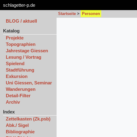
schlagetter-p.de
Startseite
>
Personen
BLOG / aktuell
Katalog
Projekte
Topographien
Jahrestage Giessen
Lesung / Vortrag
Spielend
Stadtführung
Exkursion
Uni Giessen, Seminar
Wanderungen
Detail-Filter
Archiv
Index
Zettelkasten (Zk.psb)
Abk./ Sigel
Bibliographie