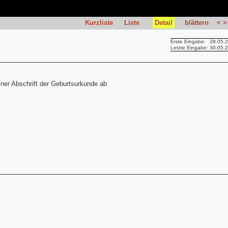
Kurzliste
Liste
Detail
blättern
<
>
Erste Eingabe:
28.05.
Letzte Eingabe:
30.05.
iner Abschrift der Geburtsurkunde ab