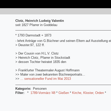
Clotz, Heinrich Ludwig Valentin
seit 1827 Pfarrer in Goddelau
* 1793 Darmstadt + 1873
- lehnt Anträge von G.Büchner und seinen Eltern auf Ausstellung e
> Deuster.97, 122 ff.
> Der Cousin von H.L.V. Clotz
> Heinrich Clotz, Pfarrer in Stockstadt
> dessen Tochter heiratet 1835 den
> Frankfurter Theatermaler August Hoffmann
>> Maler von zwei bekannten Büchnerportraits...
>>
... sensationeller Fund im Mai 2013
Kategorie:
Personen
Filter:
*
1789-Vormärz-'48
*
Gießen
*
Kirche, Kloster, Orden
*