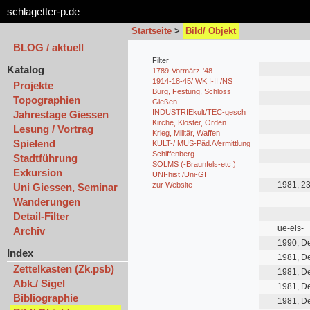
schlagetter-p.de
Startseite
>
Bild/ Objekt
BLOG / aktuell
Filter
Katalog
1789-Vormärz-'48
1914-18-45/ WK I-II /NS
Projekte
Burg, Festung, Schloss
Topographien
Gießen
INDUSTRIEkult/TEC-gesch
Jahrestage Giessen
Kirche, Kloster, Orden
Lesung / Vortrag
Krieg, Militär, Waffen
Spielend
KULT-/ MUS-Päd./Vermittlung
Schiffenberg
Stadtführung
SOLMS (-Braunfels-etc.)
Exkursion
UNI-hist /Uni-GI
1981, 23
zur Website
Uni Giessen, Seminar
Wanderungen
Detail-Filter
ue-eis-
Archiv
1990, D
Index
1981, D
Zettelkasten (Zk.psb)
1981, D
Abk./ Sigel
1981, D
Bibliographie
1981, D