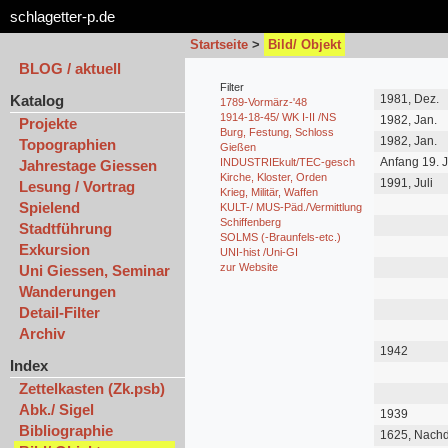
schlagetter-p.de
Startseite
>
Bild/ Objekt
BLOG / aktuell
Filter
Katalog
1981, Dez.
1789-Vormärz-'48
1914-18-45/ WK I-II /NS
1982, Jan.
Projekte
Burg, Festung, Schloss
1982, Jan.
Topographien
Gießen
Anfang 19. J
INDUSTRIEkult/TEC-gesch
Jahrestage Giessen
Kirche, Kloster, Orden
1991, Juli
Lesung / Vortrag
Krieg, Militär, Waffen
Spielend
KULT-/ MUS-Päd./Vermittlung
Schiffenberg
Stadtführung
SOLMS (-Braunfels-etc.)
Exkursion
UNI-hist /Uni-GI
zur Website
Uni Giessen, Seminar
Wanderungen
Detail-Filter
Archiv
1942
Index
Zettelkasten (Zk.psb)
Abk./ Sigel
1939
Bibliographie
1625, Nach