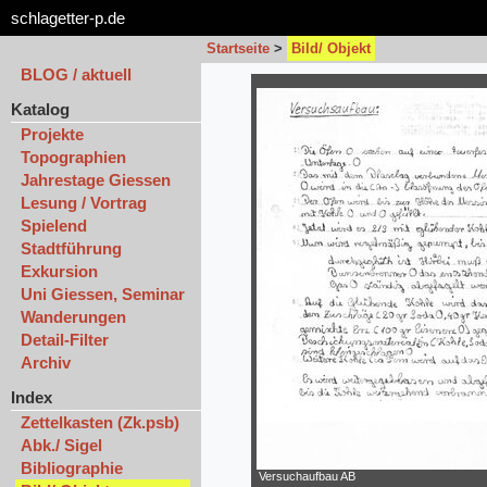
schlagetter-p.de
Startseite
>
Bild/ Objekt
BLOG / aktuell
Katalog
Projekte
Topographien
Jahrestage Giessen
Lesung / Vortrag
Spielend
Stadtführung
Exkursion
Uni Giessen, Seminar
Wanderungen
Detail-Filter
Archiv
Index
Zettelkasten (Zk.psb)
Abk./ Sigel
Bibliographie
Versuchaufbau AB