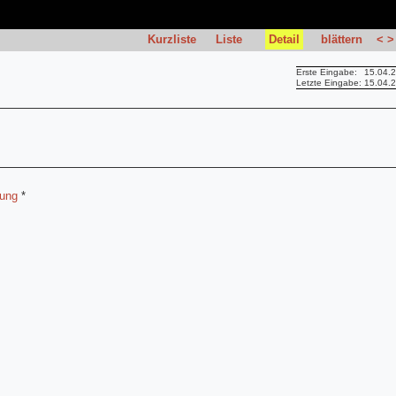
Kurzliste
Liste
Detail
blättern
<
>
Erste Eingabe:
15.04.
Letzte Eingabe:
15.04.
lung
*