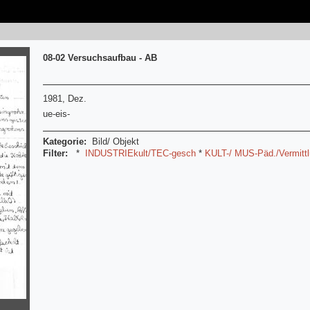
08-02 Versuchsaufbau - AB
1981, Dez.
ue-eis-
Kategorie:
Bild/ Objekt
Filter:
*
INDUSTRIEkult/TEC-gesch
*
KULT-/ MUS-Päd./Vermitt