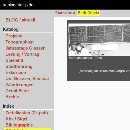
schlagetter-p.de
Startseite
>
Bild/ Objekt
BLOG / aktuell
Katalog
Projekte
Topographien
Jahrestage Giessen
Lesung / Vortrag
Versuchsaufbau - Tafel
Spielend
Stadtführung
(Abbildung anklicken zum Vergrößer
Exkursion
Uni Giessen, Seminar
Wanderungen
Detail-Filter
Archiv
Index
Zettelkasten (Zk.psb)
Abk./ Sigel
Bibliographie