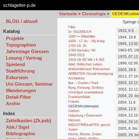
schlagetter-p.de
Startseite
>
Chronologie
>
GEDENKstätte
BLOG / aktuell
Springe 
Filter
Katalog
1933, 6.5.
0> TAGEBUCH
1000 >< Mittelalter
1944, 10.6.
Projekte
1500 - 17.Jh. - 30j-Krieg
1945, 13.02
Topographien
1700-18. Jh.
1963-65; 19
1789-Vormärz-'48
Jahrestage Giessen
1967-1968
1849-1913
1970, 07.12
Lesung / Vortrag
1914-18-45/ WK I-II /NS
1999, 02.06
Spielend
Adel, Höfisches Leben
Antisemitismus/ Rassismus
2003, 28.6.
Stadtführung
ARBEITER-/Sozial-bewegung
2013, 27.10
Exkursion
Architektur
2003, 10.12
Bot.- / Garten / Park
Uni Giessen, Seminar
Burg, Festung, Schloss
2003, 10.12
Wanderungen
chronique scandaleuse
2004, 20. bi
Detail-Filter
Frankfurt/Main
Frauen
2004, 11.6.
Archiv
GEDENKstättenpäd.
2004, 12.6.
Gießen
Index
2004, 22.10
Habsburg / Österreich
Zettelkasten (Zk.psb)
Hessen
2004, 29.10
INDUSTRIEkult/TEC-gesch
Abk./ Sigel
2005, 8. bis 
Juden
Bibliographie
Kirche, Kloster, Orden
2005, 29. bis
Krieg, Militär, Waffen