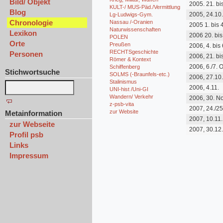
Bild/ Objekt
2005. 21. bi
KULT-/ MUS-Päd./Vermittlung
Blog
2005, 24.10
Lg-Ludwigs-Gym.
Chronologie
Nassau /-Oranien
2005 1. bis 4
Naturwissenschaften
November
Lexikon
2006 20. bis
POLEN
Orte
Preußen
2006, 4. bis 
September
RECHTSgeschichte
Personen
2006, 21. bi
Römer & Kontext
September
2006, 6./7. 
Schiffenberg
Stichwortsuche
SOLMS (-Braunfels-etc.)
2006, 27.10
Stalinismus
2006, 4.11.
UNI-hist /Uni-GI
Wandern/ Verkehr
2006, 30. No
Dez.
z-psb-vita
2007, 24./25
zur Website
Metainformation
2007, 10.11
zur Webseite
2007, 30.12
Profil psb
Links
Impressum