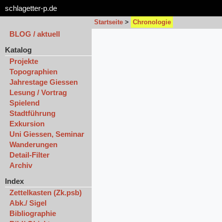
schlagetter-p.de
Startseite
>
Chronologie
BLOG / aktuell
Katalog
Projekte
Topographien
Jahrestage Giessen
Lesung / Vortrag
Spielend
Stadtführung
Exkursion
Uni Giessen, Seminar
Wanderungen
Detail-Filter
Archiv
Index
Zettelkasten (Zk.psb)
Abk./ Sigel
Bibliographie