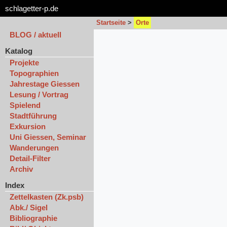
schlagetter-p.de
Startseite
>
Orte
BLOG / aktuell
Katalog
Projekte
Topographien
Jahrestage Giessen
Lesung / Vortrag
Spielend
Stadtführung
Exkursion
Uni Giessen, Seminar
Wanderungen
Detail-Filter
Archiv
Index
Zettelkasten (Zk.psb)
Abk./ Sigel
Bibliographie