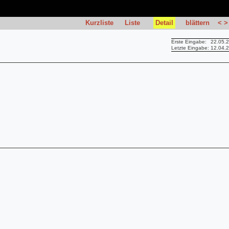
Kurzliste
Liste
Detail
blättern
<
>
Erste Eingabe:
22.05.
Letzte Eingabe:
12.04.
*