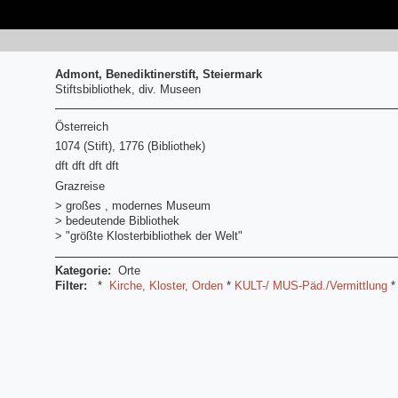
Admont, Benediktinerstift, Steiermark
Stiftsbibliothek, div. Museen
Österreich
1074 (Stift), 1776 (Bibliothek)
dft dft dft dft
Grazreise
> großes , modernes Museum
> bedeutende Bibliothek
> "größte Klosterbibliothek der Welt"
Kategorie:
Orte
Filter:
*
Kirche, Kloster, Orden
*
KULT-/ MUS-Päd./Vermittlung