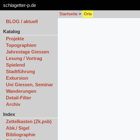
schlagetter-p.de
Startseite
>
Orte
BLOG / aktuell
Katalog
Projekte
Topographien
Jahrestage Giessen
Lesung / Vortrag
Spielend
Stadtführung
Exkursion
Uni Giessen, Seminar
Wanderungen
Detail-Filter
Archiv
Index
Zettelkasten (Zk.psb)
Abk./ Sigel
Bibliographie