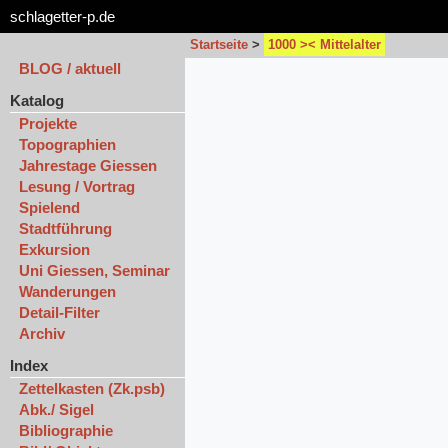
schlagetter-p.de
Startseite
>
1000 >< Mittelalter
BLOG / aktuell
Katalog
Projekte
Topographien
Jahrestage Giessen
Lesung / Vortrag
Spielend
Stadtführung
Exkursion
Uni Giessen, Seminar
Wanderungen
Detail-Filter
Archiv
Index
Zettelkasten (Zk.psb)
Abk./ Sigel
Bibliographie