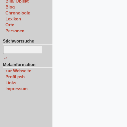
Bild/ Objekt
Blog
Chronologie
Lexikon
Orte
Personen
Stichwortsuche
Metainformation
zur Webseite
Profil psb
Links
Impressum