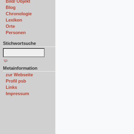
Bild/ Objekt
Blog
Chronologie
Lexikon
Orte
Personen
Stichwortsuche
Metainformation
zur Webseite
Profil psb
Links
Impressum