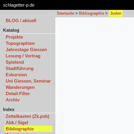
schlagetter-p.de
Startseite
>
Bibliographie
>
Juden
BLOG / aktuell
Katalog
Projekte
Topographien
Jahrestage Giessen
Lesung / Vortrag
Spielend
Stadtführung
Exkursion
Uni Giessen, Seminar
Wanderungen
Detail-Filter
Archiv
Index
Zettelkasten (Zk.psb)
Abk./ Sigel
Bibliographie