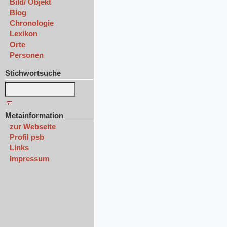
Bild/ Objekt
Blog
Chronologie
Lexikon
Orte
Personen
Stichwortsuche
Metainformation
zur Webseite
Profil psb
Links
Impressum