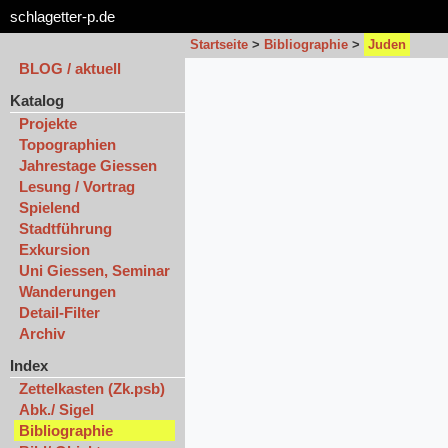
schlagetter-p.de
Startseite
>
Bibliographie
>
Juden
BLOG / aktuell
Katalog
Projekte
Topographien
Jahrestage Giessen
Lesung / Vortrag
Spielend
Stadtführung
Exkursion
Uni Giessen, Seminar
Wanderungen
Detail-Filter
Archiv
Index
Zettelkasten (Zk.psb)
Abk./ Sigel
Bibliographie