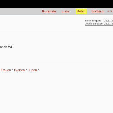
Kurzliste
Liste
Detail
blättern
<
>
Erste Eingabe:
21.11.
Letzte Eingabe:
21.11.
nrich Will
*
Frauen
*
Gießen
*
Juden
*