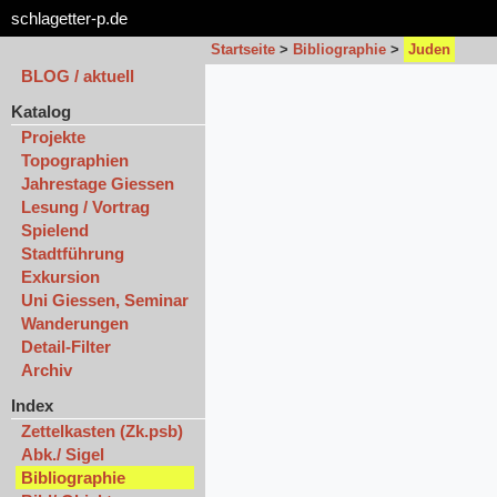
schlagetter-p.de
Startseite
>
Bibliographie
>
Juden
BLOG / aktuell
Katalog
Projekte
Topographien
Jahrestage Giessen
Lesung / Vortrag
Spielend
Stadtführung
Exkursion
Uni Giessen, Seminar
Wanderungen
Detail-Filter
Archiv
Index
Zettelkasten (Zk.psb)
Abk./ Sigel
Bibliographie