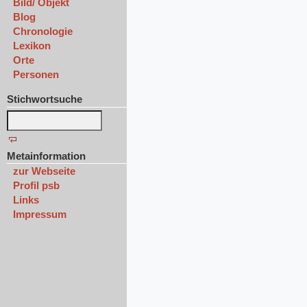
Bild/ Objekt
Blog
Chronologie
Lexikon
Orte
Personen
Stichwortsuche
Metainformation
zur Webseite
Profil psb
Links
Impressum