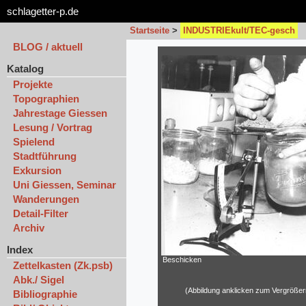
schlagetter-p.de
Startseite
>
INDUSTRIEkult/TEC-gesch
BLOG / aktuell
Katalog
Projekte
Topographien
Jahrestage Giessen
Lesung / Vortrag
Spielend
Stadtführung
Exkursion
Uni Giessen, Seminar
Wanderungen
Detail-Filter
Archiv
Index
Beschicken
Zettelkasten (Zk.psb)
Abk./ Sigel
(Abbildung anklicken zum Vergrößer
Bibliographie