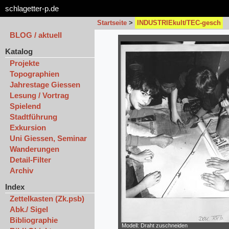
schlagetter-p.de
Startseite
>
INDUSTRIEkult/TEC-gesch
BLOG / aktuell
Katalog
Projekte
Topographien
Jahrestage Giessen
Lesung / Vortrag
Spielend
Stadtführung
Exkursion
Uni Giessen, Seminar
Wanderungen
Detail-Filter
Archiv
Index
Zettelkasten (Zk.psb)
Abk./ Sigel
Bibliographie
Modell: Draht zuschneiden