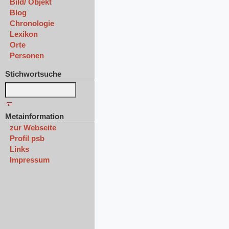
Bild/ Objekt
Blog
Chronologie
Lexikon
Orte
Personen
Stichwortsuche
Metainformation
zur Webseite
Profil psb
Links
Impressum