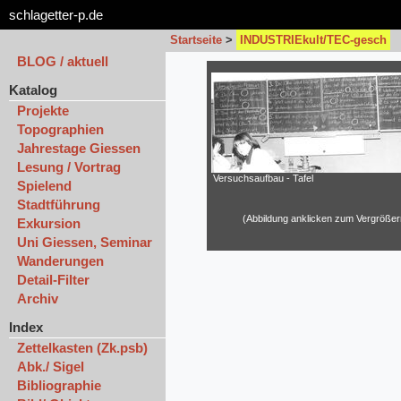
schlagetter-p.de
Startseite
>
INDUSTRIEkult/TEC-gesch
BLOG / aktuell
Katalog
Projekte
Topographien
Jahrestage Giessen
Lesung / Vortrag
Versuchsaufbau - Tafel
Spielend
Stadtführung
(Abbildung anklicken zum Vergrößer
Exkursion
Uni Giessen, Seminar
Wanderungen
Detail-Filter
Archiv
Index
Zettelkasten (Zk.psb)
Abk./ Sigel
Bibliographie