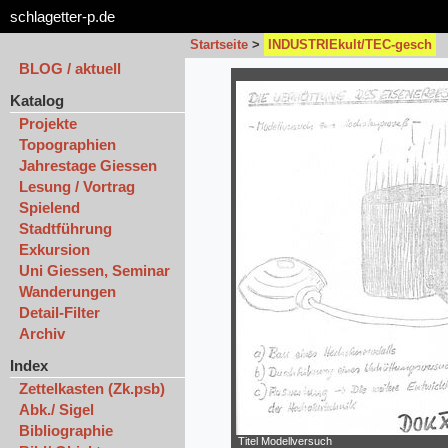
schlagetter-p.de
Startseite
>
INDUSTRIEkult/TEC-gesch
BLOG / aktuell
Katalog
Projekte
Topographien
Jahrestage Giessen
Lesung / Vortrag
Spielend
Stadtführung
Exkursion
Uni Giessen, Seminar
Wanderungen
Detail-Filter
Archiv
Index
Zettelkasten (Zk.psb)
Abk./ Sigel
Bibliographie
Titel Modellversuch