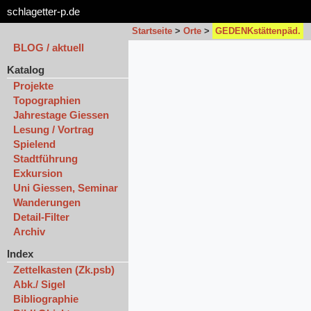
schlagetter-p.de
Startseite
>
Orte
>
GEDENKstättenpäd.
BLOG / aktuell
Katalog
Projekte
Topographien
Jahrestage Giessen
Lesung / Vortrag
Spielend
Stadtführung
Exkursion
Uni Giessen, Seminar
Wanderungen
Detail-Filter
Archiv
Index
Zettelkasten (Zk.psb)
Abk./ Sigel
Bibliographie