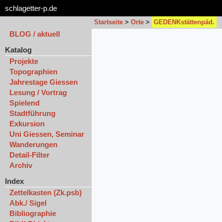
schlagetter-p.de
Startseite
>
Orte
>
GEDENKstättenpäd.
BLOG / aktuell
Katalog
Projekte
Topographien
Jahrestage Giessen
Lesung / Vortrag
Spielend
Stadtführung
Exkursion
Uni Giessen, Seminar
Wanderungen
Detail-Filter
Archiv
Index
Zettelkasten (Zk.psb)
Abk./ Sigel
Bibliographie