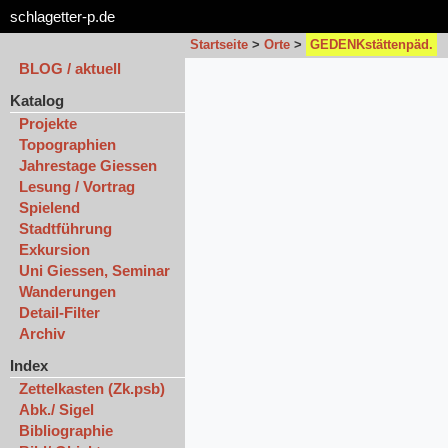
schlagetter-p.de
Startseite
>
Orte
>
GEDENKstättenpäd.
BLOG / aktuell
Katalog
Projekte
Topographien
Jahrestage Giessen
Lesung / Vortrag
Spielend
Stadtführung
Exkursion
Uni Giessen, Seminar
Wanderungen
Detail-Filter
Archiv
Index
Zettelkasten (Zk.psb)
Abk./ Sigel
Bibliographie