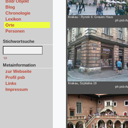
Bild/ Objekt
Blog
Chronologie
Krakau - Rynek 6: Graues Haus
Lexikon
ph psb A
Orte
Personen
Stichwortsuche
Metainformation
zur Webseite
Profil psb
Links
Krakau, Szpitalna 18
ph psb A
Impressum