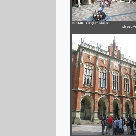
Krakau - Cllegium Majus
ph psb A