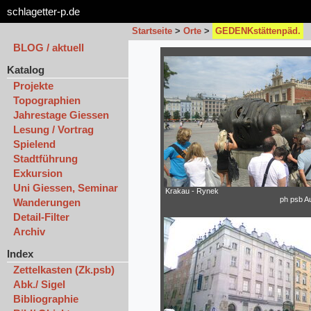
schlagetter-p.de
Startseite
>
Orte
>
GEDENKstättenpäd.
BLOG / aktuell
Katalog
Projekte
Topographien
Jahrestage Giessen
Lesung / Vortrag
Spielend
Stadtführung
Exkursion
Uni Giessen, Seminar
Krakau - Rynek
ph psb A
Wanderungen
Detail-Filter
Archiv
Index
Zettelkasten (Zk.psb)
Abk./ Sigel
Bibliographie