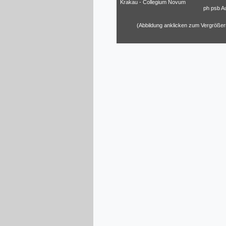
Krakau - Collegium Novum
ph psb A
(Abbildung anklicken zum Vergrößer