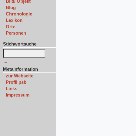
Bild/ Objekt
Blog
Chronologie
Lexikon
Orte
Personen
Stichwortsuche
Metainformation
zur Webseite
Profil psb
Links
Impressum