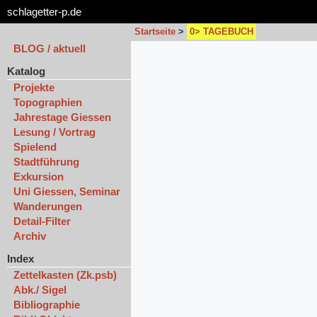
schlagetter-p.de
Startseite
>
0> TAGEBUCH
BLOG / aktuell
Katalog
Projekte
Topographien
Jahrestage Giessen
Lesung / Vortrag
Spielend
Stadtführung
Exkursion
Uni Giessen, Seminar
Wanderungen
Detail-Filter
Archiv
Index
Zettelkasten (Zk.psb)
Abk./ Sigel
Bibliographie