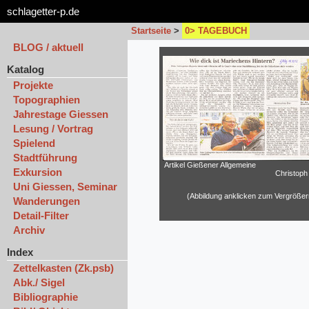
schlagetter-p.de
Startseite
>
0> TAGEBUCH
BLOG / aktuell
Katalog
Projekte
Topographien
Jahrestage Giessen
Lesung / Vortrag
Spielend
Stadtführung
Artikel Gießener Allgemeine
Exkursion
Christoph
Uni Giessen, Seminar
(Abbildung anklicken zum Vergrößer
Wanderungen
Detail-Filter
Archiv
Index
Zettelkasten (Zk.psb)
Abk./ Sigel
Bibliographie