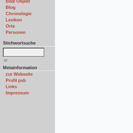
Bild/ Objekt
Blog
Chronologie
Lexikon
Orte
Personen
Stichwortsuche
Metainformation
zur Webseite
Profil psb
Links
Impressum