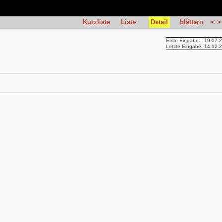
Kurzliste
Liste
Detail
blättern
<
>
Erste Eingabe:
19.07.
Letzte Eingabe:
14.12.