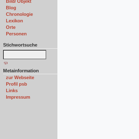
Bild/ Objekt
Blog
Chronologie
Lexikon
Orte
Personen
Stichwortsuche
Metainformation
zur Webseite
Profil psb
Links
Impressum