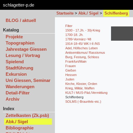
schlagetter-p.de
Startseite
>
Abk./ Sigel
>
Schiffenberg
BLOG / aktuell
Filter
Katalog
1500 - 17.Jh. - 30j-Krieg
1700-18. Jh.
Projekte
1789-Vormärz-'48
Topographien
1914-18-45/ WK I-II /NS
Adel, Höfisches Leben
Jahrestage Giessen
Antisemitismus/ Rassismus
Lesung / Vortrag
Burg, Festung, Schloss
Spielend
Frankfurt/Main
Frauen
Stadtführung
Gießen
Exkursion
Hessen
Juden
Uni Giessen, Seminar
Kirche, Kloster, Orden
Wanderungen
Krieg, Militär, Waffen
Detail-Filter
KULT-/ MUS-Päd./Vermittlung
Schiffenberg
Archiv
SOLMS (-Braunfels-etc.)
Index
Zettelkasten (Zk.psb)
Abk./ Sigel
Bibliographie