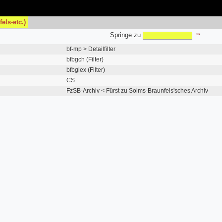
els-etc.)
Springe zu
bf-mp > Detailfilter
bfbgch (Filter)
bfbglex (Filter)
CS
FzSB-Archiv < Fürst zu Solms-Braunfels'sches Archiv