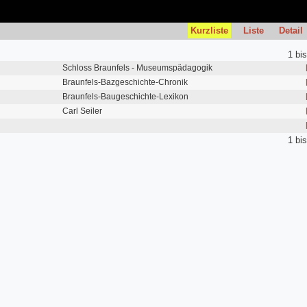
Kurzliste
Liste
Detail
1 bi
Schloss Braunfels - Museumspädagogik
Braunfels-Bazgeschichte-Chronik
Braunfels-Baugeschichte-Lexikon
Carl Seiler
1 bi