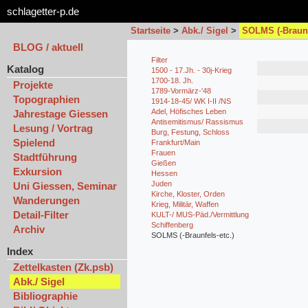
schlagetter-p.de
Startseite
>
Abk./ Sigel
>
SOLMS (-Braunf
BLOG / aktuell
Filter
Katalog
1500 - 17.Jh. - 30j-Krieg
1700-18. Jh.
Projekte
1789-Vormärz-'48
Topographien
1914-18-45/ WK I-II /NS
Adel, Höfisches Leben
Jahrestage Giessen
Antisemitismus/ Rassismus
Lesung / Vortrag
Burg, Festung, Schloss
Spielend
Frankfurt/Main
Frauen
Stadtführung
Gießen
Exkursion
Hessen
Juden
Uni Giessen, Seminar
Kirche, Kloster, Orden
Wanderungen
Krieg, Militär, Waffen
Detail-Filter
KULT-/ MUS-Päd./Vermittlung
Schiffenberg
Archiv
SOLMS (-Braunfels-etc.)
Index
Zettelkasten (Zk.psb)
Abk./ Sigel
Bibliographie