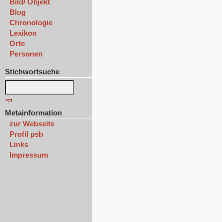
Bild/ Objekt
Blog
Chronologie
Lexikon
Orte
Personen
Stichwortsuche
Metainformation
zur Webseite
Profil psb
Links
Impressum