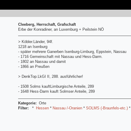
Cleeberg, Herrschaft, Grafschaft
Erbe der Konradiner, an Luxemburg + Peilstein NÖ
> Köbler.Länder, 94f.
1218 an Isenburg
- später mehrere Ganerben Isenburg-Limburg, Eppstein, Nassau
- 1716 Gemeinschaft mit Nassau und Hess-Darm.
- 1802 an Nassau und damit
- 1866 an Preußen
> DenkTop.LkGI II, 288. ausführlicher!
- 1508 Solms kauftLimburgische Anteile, 289
- 1648 Hess-Darm kauft Solmser Anteile, 289
Kategorie:
Orte
Filter:
*
Hessen
*
Nassau /-Oranien
*
SOLMS (-Braunfels-etc.)