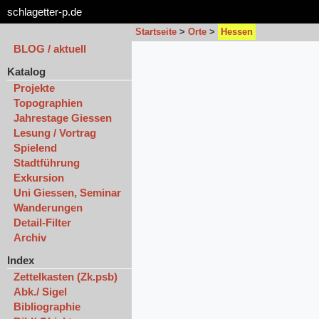
schlagetter-p.de
Startseite
>
Orte
>
Hessen
BLOG / aktuell
Katalog
Projekte
Topographien
Jahrestage Giessen
Lesung / Vortrag
Spielend
Stadtführung
Exkursion
Uni Giessen, Seminar
Wanderungen
Detail-Filter
Archiv
Index
Zettelkasten (Zk.psb)
Abk./ Sigel
Bibliographie