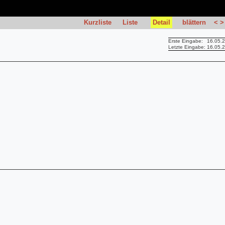
Kurzliste
Liste
Detail
blättern
<
>
Erste Eingabe:
16.05.
Letzte Eingabe:
16.05.
*