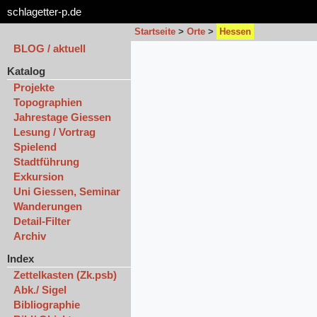
schlagetter-p.de
Startseite
>
Orte
>
Hessen
BLOG / aktuell
Katalog
Projekte
Topographien
Jahrestage Giessen
Lesung / Vortrag
Spielend
Stadtführung
Exkursion
Uni Giessen, Seminar
Wanderungen
Detail-Filter
Archiv
Index
Zettelkasten (Zk.psb)
Abk./ Sigel
Bibliographie