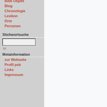
Bild/ Objekt
Blog
Chronologie
Lexikon
Orte
Personen
Stichwortsuche
Metainformation
zur Webseite
Profil psb
Links
Impressum