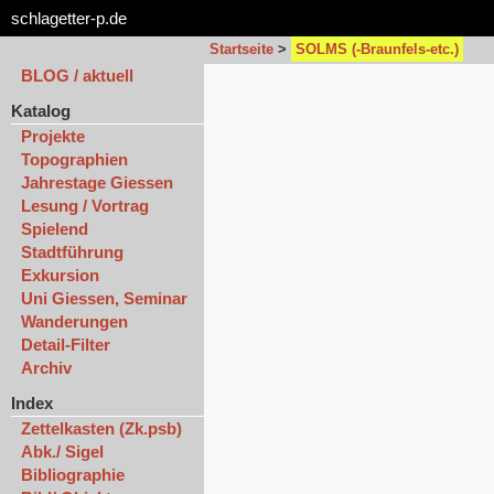
schlagetter-p.de
Startseite
>
SOLMS (-Braunfels-etc.)
BLOG / aktuell
Katalog
Projekte
Topographien
Jahrestage Giessen
Lesung / Vortrag
Spielend
Stadtführung
Exkursion
Uni Giessen, Seminar
Wanderungen
Detail-Filter
Archiv
Index
Zettelkasten (Zk.psb)
Abk./ Sigel
Bibliographie