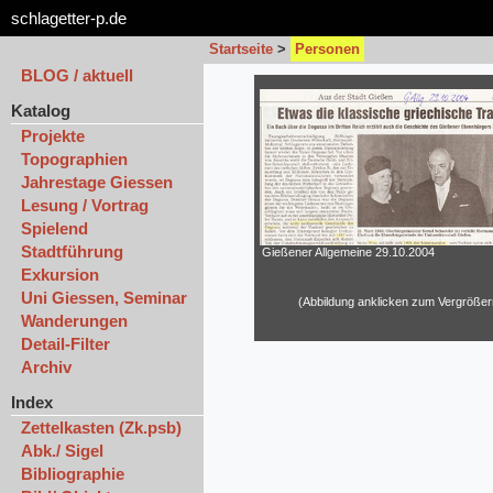
schlagetter-p.de
Startseite
>
Personen
BLOG / aktuell
Katalog
Projekte
Topographien
Jahrestage Giessen
Lesung / Vortrag
Spielend
Stadtführung
Gießener Allgemeine 29.10.2004
Exkursion
Uni Giessen, Seminar
(Abbildung anklicken zum Vergrößer
Wanderungen
Detail-Filter
Archiv
Index
Zettelkasten (Zk.psb)
Abk./ Sigel
Bibliographie