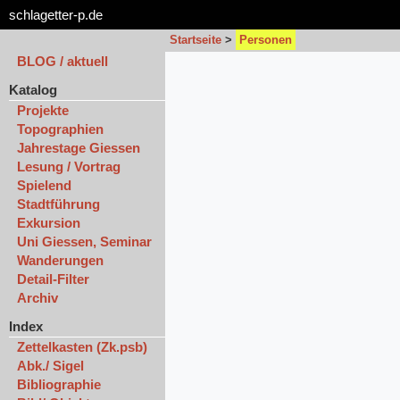
schlagetter-p.de
Startseite
>
Personen
BLOG / aktuell
Katalog
Projekte
Topographien
Jahrestage Giessen
Lesung / Vortrag
Spielend
Stadtführung
Exkursion
Uni Giessen, Seminar
Wanderungen
Detail-Filter
Archiv
Index
Zettelkasten (Zk.psb)
Abk./ Sigel
Bibliographie