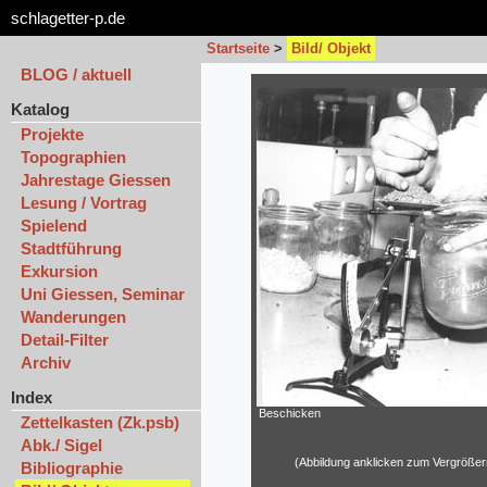
schlagetter-p.de
Startseite
>
Bild/ Objekt
BLOG / aktuell
Katalog
Projekte
Topographien
Jahrestage Giessen
Lesung / Vortrag
Spielend
Stadtführung
Exkursion
Uni Giessen, Seminar
Wanderungen
Detail-Filter
Archiv
Index
Beschicken
Zettelkasten (Zk.psb)
Abk./ Sigel
(Abbildung anklicken zum Vergrößer
Bibliographie