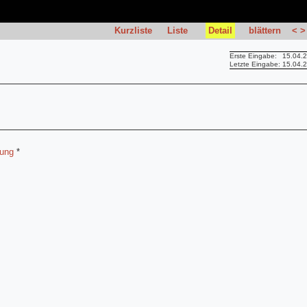
Kurzliste
Liste
Detail
blättern
<
>
Erste Eingabe:
15.04.
Letzte Eingabe:
15.04.
lung
*