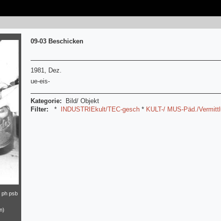
09-03 Beschicken
1981, Dez.
ue-eis-
Kategorie:
Bild/ Objekt
Filter:
*
INDUSTRIEkult/TEC-gesch
*
KULT-/ MUS-Päd./Vermitt
ph psb
n)