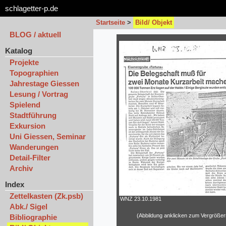
schlagetter-p.de
Startseite
>
Bild/ Objekt
BLOG / aktuell
Katalog
Projekte
Topographien
Jahrestage Giessen
Lesung / Vortrag
Spielend
Stadtführung
Exkursion
Uni Giessen, Seminar
Wanderungen
Detail-Filter
Archiv
Index
Zettelkasten (Zk.psb)
WNZ 23.10.1981
Abk./ Sigel
(Abbildung anklicken zum Vergrößer
Bibliographie