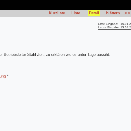
Kurzliste
Liste
Detail
blättern
<
>
Erste Eingabe:
15.04.
Letzte Eingabe:
15.04.
 Betriebsleiter Stahl Zeit, zu erklären wie es unter Tage aussiht.
lung
*